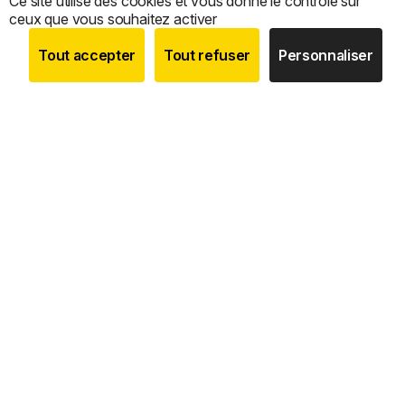
Ce site utilise des cookies et vous donne le contrôle sur
ceux que vous souhaitez activer
Tout accepter
Tout refuser
Personnaliser
BOUTIQUE
RECHERCHE
COMPTE
CATEGORIES
Nous sommes le
seul expert 100 % français
dédié à
la
vente en ligne de coffres-forts, armoires fortes,
armoires à fusils
et
mini coffres cylindres
, avec un
service de conseil, de personnalisation et d’installation sur
mesure.