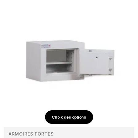
choisies
sur
la
page
du
produit
Choix des options
Ce
produit
ARMOIRES FORTES
a