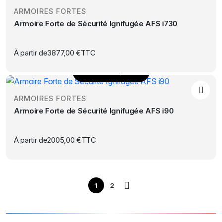
produit
sur
ARMOIRES FORTES
a
la
Armoire Forte de Sécurité Ignifugée AFS i730
plusieurs
page
variations.
du
Les
À partir de
3877,00
€
TTC
produit
options
Choix des options
peuvent
Ce
être
produit
choisies
ARMOIRES FORTES
a
sur
Armoire Forte de Sécurité Ignifugée AFS i90
plusieurs
la
variations.
page
Les
À partir de
2005,00
€
TTC
du
options
produit
peuvent
être
choisies
1
2
sur
la
page