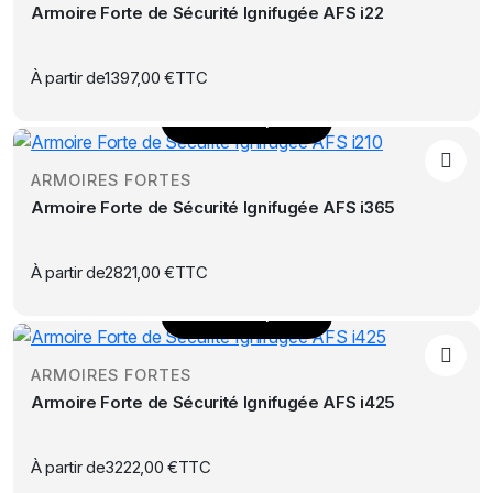
Armoire Forte de Sécurité Ignifugée AFS i22
plusieurs
variations.
Les
À partir de
1397,00
€
TTC
options
Choix des options
peuvent
Ce
être
produit
choisies
ARMOIRES FORTES
a
sur
Armoire Forte de Sécurité Ignifugée AFS i365
plusieurs
la
variations.
page
Les
À partir de
2821,00
€
TTC
du
options
produit
Choix des options
peuvent
Ce
être
produit
choisies
ARMOIRES FORTES
a
sur
Armoire Forte de Sécurité Ignifugée AFS i425
plusieurs
la
variations.
page
Les
À partir de
3222,00
€
TTC
du
options