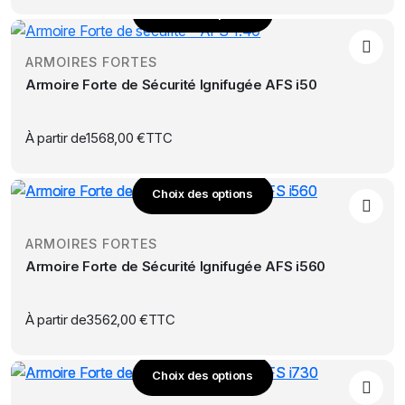
produit
Choix des options
peuvent
Ce
être
produit
choisies
ARMOIRES FORTES
a
sur
Armoire Forte de Sécurité Ignifugée AFS i50
plusieurs
la
variations.
page
Les
À partir de
1568,00
€
TTC
du
options
produit
peuvent
Choix des options
être
Ce
choisies
produit
sur
ARMOIRES FORTES
a
la
Armoire Forte de Sécurité Ignifugée AFS i560
plusieurs
page
variations.
du
Les
À partir de
3562,00
€
TTC
produit
options
peuvent
Choix des options
être
Ce
choisies