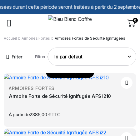
Panneau de gestion des cookies
 durant cette période seront traitées à partir du 2 septembre. No
0
Accueil
Armoires Fortes
Armoires Fortes de Sécurité Ignifugées
Filter
Filtrer :
Choix des options
Ce
produit
ARMOIRES FORTES
a
Armoire Forte de Sécurité Ignifugée AFS i210
plusieurs
variations.
Les
À partir de
2385,00
€
TTC
options
peuvent
être