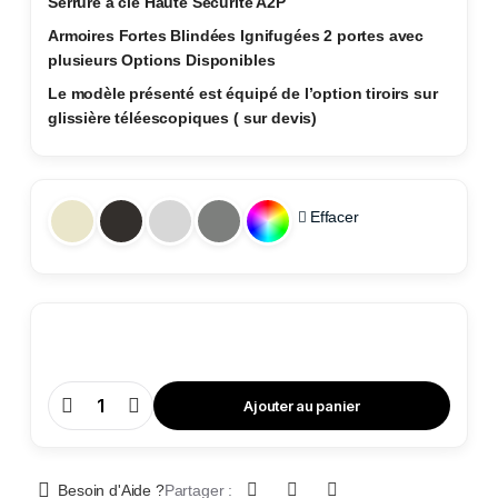
Serrure à clé Haute Sécurité A2P
Armoires Fortes Blindées Ignifugées 2 portes avec
plusieurs Options Disponibles
Le modèle présenté est équipé de l’option tiroirs sur
glissière téléescopiques ( sur devis)
Effacer
Ajouter au panier
Armoire
Forte
de
Sécurité
Ignifugée
AFS
Besoin d'Aide ?
Partager :