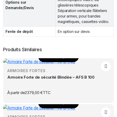
Options sur
glissières télescopiques
Demande/Devis
Séparation verticale Râteliers
pour armes, pour bandes
magnétiques, cassettes vidéo.
Fente de dépôt
En option sur devis
Produits Similaires
Choix des options
Ce
produit
ARMOIRES FORTES
a
Armoire Forte de sécurité Blindée – AFS B 100
plusieurs
variations.
Les
À partir de
2379,00
€
TTC
options
Choix des options
peuvent
Ce
être
produit
choisies
ARMOIRES FORTES