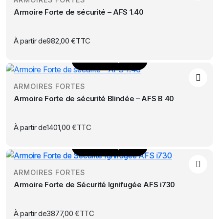
a
sur
Armoire Forte de sécurité – AFS 1.40
plusieurs
la
variations.
page
Les
À partir de
982,00
€
TTC
du
options
produit
Choix des options
peuvent
Ce
être
produit
choisies
ARMOIRES FORTES
a
sur
Armoire Forte de sécurité Blindée – AFS B 40
plusieurs
la
variations.
page
Les
À partir de
1401,00
€
TTC
du
options
produit
Choix des options
peuvent
Ce
être
produit
choisies
ARMOIRES FORTES
a
sur
Armoire Forte de Sécurité Ignifugée AFS i730
plusieurs
la
variations.
page
Les
À partir de
3877,00
€
TTC
du