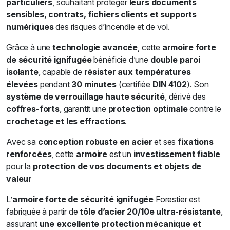
particuliers
, souhaitant protéger
leurs documents
sensibles, contrats, fichiers clients et supports
numériques
des risques d’incendie et de vol.
Grâce à une
technologie avancée
, cette
armoire forte
de sécurité ignifugée
bénéficie d’une
double paroi
isolante
, capable de
résister aux températures
élevées
pendant
30 minutes
(certifiée
DIN 4102
). Son
système de verrouillage haute sécurité
, dérivé des
coffres-forts
, garantit une
protection optimale
contre le
crochetage et les effractions
.
Avec sa
conception robuste en acier
et ses
fixations
renforcées
, cette
armoire
est un
investissement fiable
pour la
protection de vos documents et objets de
valeur
L’
armoire forte de sécurité ignifugée
Forestier est
fabriquée à partir de
tôle d’acier 20/10e ultra-résistante
,
assurant
une excellente protection mécanique et