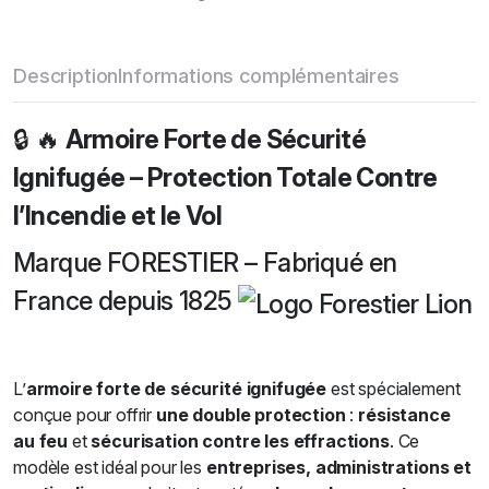
i560
quantity
Description
Informations complémentaires
🔒 🔥
Armoire Forte de Sécurité
Ignifugée – Protection Totale Contre
l’Incendie et le Vol
Marque FORESTIER – Fabriqué en
France depuis 1825
L’
armoire forte de sécurité ignifugée
est spécialement
conçue pour offrir
une double protection
:
résistance
au feu
et
sécurisation contre les effractions
. Ce
modèle est idéal pour les
entreprises, administrations et