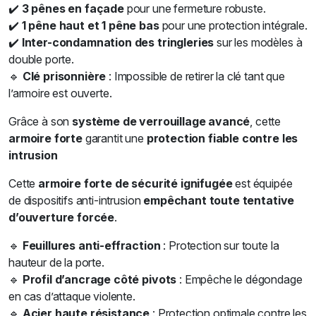
✔️
3 pênes en façade
pour une fermeture robuste.
✔️
1 pêne haut et 1 pêne bas
pour une protection intégrale.
✔️
Inter-condamnation des tringleries
sur les modèles à
double porte.
🔹
Clé prisonnière
: Impossible de retirer la clé tant que
l’armoire est ouverte.
Grâce à son
système de verrouillage avancé
, cette
armoire forte
garantit une
protection fiable contre les
intrusion
Cette
armoire forte de sécurité ignifugée
est équipée
de dispositifs anti-intrusion
empêchant toute tentative
d’ouverture forcée
.
🔹
Feuillures anti-effraction
: Protection sur toute la
hauteur de la porte.
🔹
Profil d’ancrage côté pivots
: Empêche le dégondage
en cas d’attaque violente.
🔹
Acier haute résistance
: Protection optimale contre les