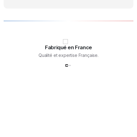
options
produit
peuvent
être
choisies
sur
la
page
Fabriqué en France
du
Qualité et expertise Française.
produit