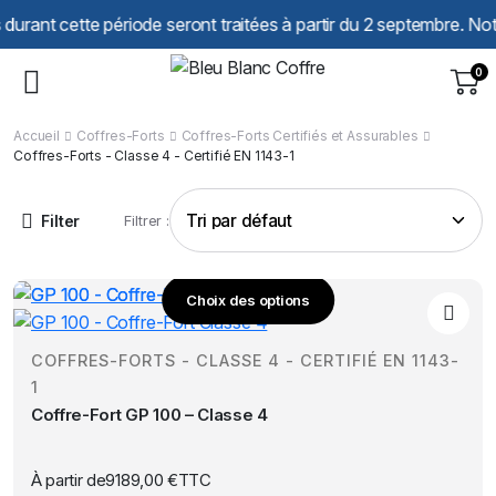
Panneau de gestion des cookies
nt cette période seront traitées à partir du 2 septembre. Notre s
0
Accueil
Coffres-Forts
Coffres-Forts Certifiés et Assurables
Coffres-Forts - Classe 4 - Certifié EN 1143-1
Filter
Filtrer :
Choix des options
Ce
produit
COFFRES-FORTS - CLASSE 4 - CERTIFIÉ EN 1143-
a
1
plusieurs
Coffre-Fort GP 100 – Classe 4
variations.
Les
options
À partir de
9189,00
€
TTC