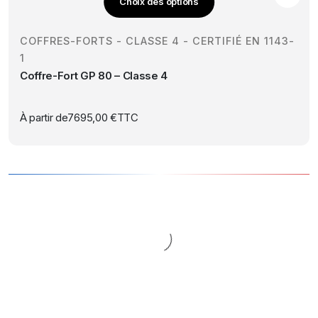
Choix des options
sur
Ce
la
produit
page
COFFRES-FORTS - CLASSE 4 - CERTIFIÉ EN 1143-
a
du
1
plusieurs
produit
Coffre-Fort GP 80 – Classe 4
variations.
Les
options
À partir de
7695,00
€
TTC
peuvent
être
choisies
sur
la
page
du
produit