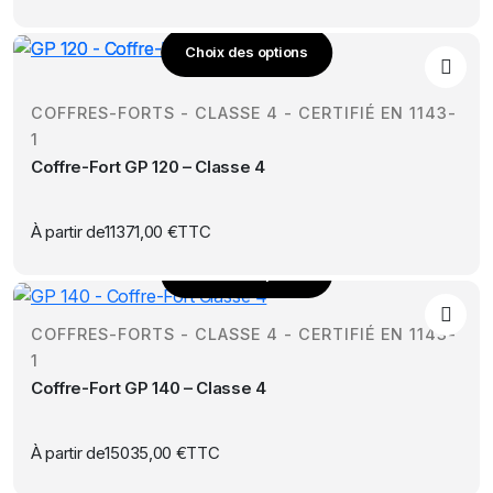
peuvent
être
Choix des options
choisies
Ce
sur
produit
la
COFFRES-FORTS - CLASSE 4 - CERTIFIÉ EN 1143-
a
page
1
plusieurs
du
Coffre-Fort GP 120 – Classe 4
variations.
produit
Les
options
À partir de
11371,00
€
TTC
peuvent
Choix des options
être
Ce
choisies
produit
sur
COFFRES-FORTS - CLASSE 4 - CERTIFIÉ EN 1143-
a
la
1
plusieurs
page
Coffre-Fort GP 140 – Classe 4
variations.
du
Les
produit
options
À partir de
15035,00
€
TTC
peuvent