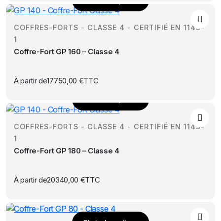
Choix des options
être
Ce
choisies
produit
sur
COFFRES-FORTS - CLASSE 4 - CERTIFIÉ EN 1143-
a
la
1
plusieurs
page
Coffre-Fort GP 160 – Classe 4
variations.
du
Les
produit
options
À partir de
17750,00
€
TTC
peuvent
Choix des options
être
Ce
choisies
produit
sur
COFFRES-FORTS - CLASSE 4 - CERTIFIÉ EN 1143-
a
la
1
plusieurs
page
Coffre-Fort GP 180 – Classe 4
variations.
du
Les
produit
options
À partir de
20340,00
€
TTC
peuvent
être
choisies