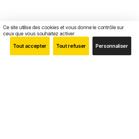
Ce site utilise des cookies et vous donne le contrôle sur
ceux que vous souhaitez activer
Tout accepter
Tout refuser
Personnaliser
BOUTIQUE
RECHERCHE
COMPTE
CATEGORIES
Nous sommes le
seul expert 100 % français
dédié à