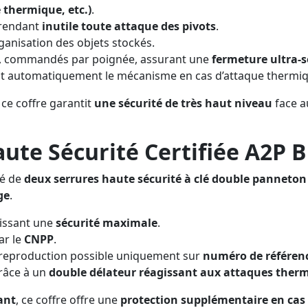
thermique, etc.)
.
 rendant
inutile toute attaque des pivots
.
’organisation des objets stockés.
, commandés par poignée, assurant une
fermeture ultra-s
nt automatiquement le mécanisme en cas d’attaque thermi
, ce coffre garantit
une sécurité de très haut niveau
face a
ute Sécurité Certifiée A2P B
pé de
deux serrures haute sécurité à clé double panneton
ge
.
tissant une
sécurité maximale
.
par le
CNPP
.
 reproduction possible uniquement sur
numéro de référen
grâce à un
double délateur réagissant aux attaques ther
ant
, ce coffre offre une
protection supplémentaire en cas d