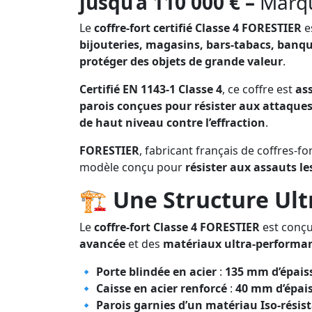
jusqu’à 110 000 € –
Marqu
Le
coffre-fort certifié Classe 4 FORESTIER
e
bijouteries, magasins, bars-tabacs, banqu
protéger des objets de grande valeur
.
Certifié EN 1143-1 Classe 4
, ce coffre est
ass
parois conçues pour résister aux attaque
de haut niveau contre l’effraction
.
FORESTIER
, fabricant français de coffres-fo
modèle conçu pour
résister aux assauts le
🏗️
Une Structure Ult
Le
coffre-fort Classe 4 FORESTIER
est conç
avancée
et des
matériaux ultra-performa
🔹
Porte blindée en acier
:
135 mm d’épais
🔹
Caisse en acier renforcé
:
40 mm d’épai
🔹
Parois garnies d’un matériau Iso-résist