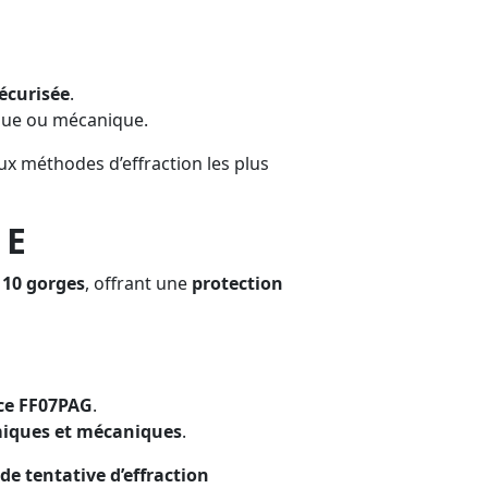
écurisée
.
que ou mécanique.
ux méthodes d’effraction les plus
 E
 10 gorges
, offrant une
protection
ce FF07PAG
.
miques et mécaniques
.
e tentative d’effraction