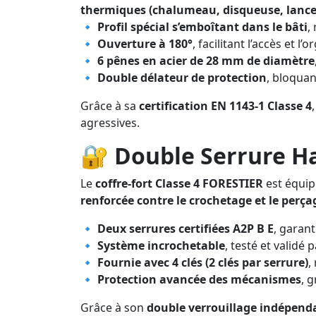
thermiques (chalumeau, disqueuse, lance 
🔹
Profil spécial s’emboîtant dans le bâti
,
🔹
Ouverture à 180°
, facilitant l’accès et l
🔹
6 pênes en acier de 28 mm de diamètre
🔹
Double délateur de protection
, bloqua
Grâce à sa
certification EN 1143-1 Classe 4
agressives.
🔐
Double Serrure Ha
Le
coffre-fort Classe 4 FORESTIER
est équi
renforcée contre le crochetage et le perça
🔹
Deux serrures certifiées A2P B E
, garan
🔹
Système incrochetable
, testé et validé 
🔹
Fournie avec 4 clés (2 clés par serrure)
,
🔹
Protection avancée des mécanismes
, 
Grâce à son
double verrouillage indépend