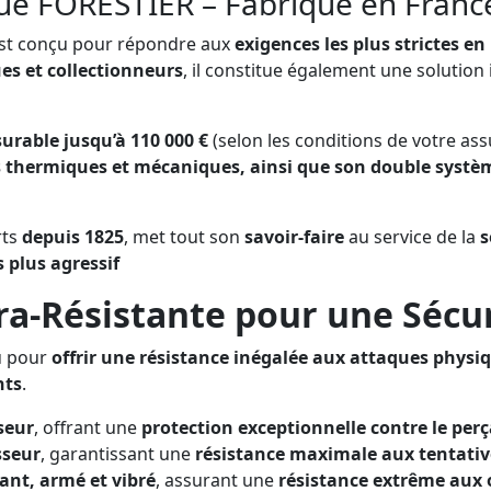
e FORESTIER – Fabriqué en France
st conçu pour répondre aux
exigences les plus strictes en
es et collectionneurs
, il constitue également une solution
urable jusqu’à 110 000 €
(selon les conditions de votre ass
s thermiques et mécaniques, ainsi que son double systèm
rts
depuis 1825
, met tout son
savoir-faire
au service de la
s
s plus agressif
ra-Résistante pour une Sécu
u pour
offrir une résistance inégalée aux attaques physi
nts
.
seur
, offrant une
protection exceptionnelle contre le perç
sseur
, garantissant une
résistance maximale aux tentative
ant, armé et vibré
, assurant une
résistance extrême aux 