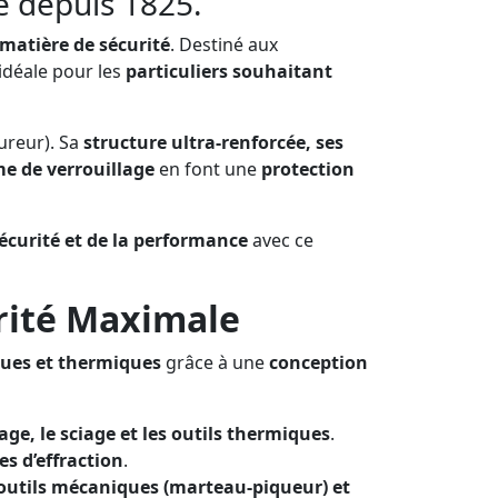
 depuis 1825.
 matière de sécurité
. Destiné aux
 idéale pour les
particuliers souhaitant
ureur). Sa
structure ultra-renforcée, ses
e de verrouillage
en font une
protection
écurité et de la performance
avec ce
rité Maximale
ques et thermiques
grâce à une
conception
age, le sciage et les outils thermiques
.
s d’effraction
.
outils mécaniques (marteau-piqueur) et