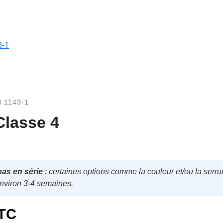
3-1
 1143-1
Classe 4
pas en série
: certaines options comme la couleur et/ou la serrur
environ 3-4 semaines.
TC