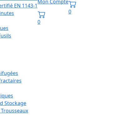
Mon Compte
ertifié EN 1143-1
0
inutes
0
ques
usils
nifugées
ractaires
siques
nd Stockage
s Trousseaux