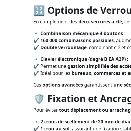
🔢
Options de Verrou
En complément des
deux serrures à clé
, ce
🔹
Combinaison mécanique 4 boutons
:
✔
160 000 combinaisons possibles
, augme
✔
Double verrouillage
, combinant clé et 
🔹
Clavier électronique (degré B EA A2P)
:
✔ Permet une
gestion simplifiée des accè
✔ Idéal pour les
bureaux, commerces et e
Ces
options avancées
garantissent
une séc
🛡️
Fixation et Ancra
Pour éviter
tout déplacement ou arrachag
🔹
2 trous de scellement de 20 mm de dia
✔
1 trou au sol
, assurant une fixation stabl