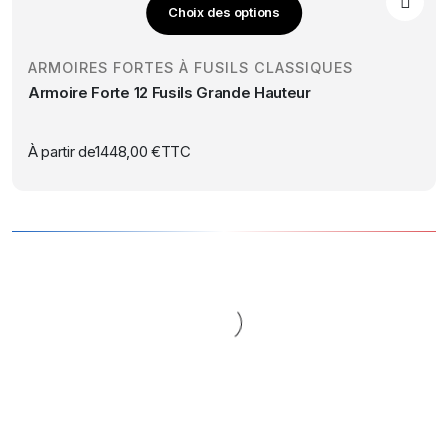
Choix des options
choisies
Ce
sur
produit
la
ARMOIRES FORTES À FUSILS CLASSIQUES
a
page
Armoire Forte 12 Fusils Grande Hauteur
plusieurs
du
variations.
produit
Les
À partir de
1448,00
€
TTC
options
peuvent
être
choisies
sur
la
page
du
produit