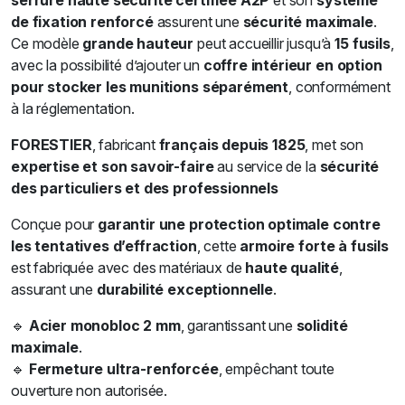
serrure haute sécurité certifiée A2P
et son
système
de fixation renforcé
assurent une
sécurité maximale
.
Ce modèle
grande hauteur
peut accueillir jusqu’à
15 fusils
,
avec la possibilité d’ajouter un
coffre intérieur en option
pour stocker les munitions séparément
, conformément
à la réglementation.
FORESTIER
, fabricant
français depuis 1825
, met son
expertise et son savoir-faire
au service de la
sécurité
des particuliers et des professionnels
Conçue pour
garantir une protection optimale contre
les tentatives d’effraction
, cette
armoire forte à fusils
est fabriquée avec des matériaux de
haute qualité
,
assurant une
durabilité exceptionnelle
.
🔹
Acier monobloc 2 mm
, garantissant une
solidité
maximale
.
🔹
Fermeture ultra-renforcée
, empêchant toute
ouverture non autorisée.