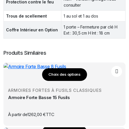
Protection contre le feu
consulter
Trous de scellement
1 au sol et 1 au dos
1 porte – Fermeture par clé H
Coffre Intérieur en Option
Ext : 30,5 cm H Int : 18 cm
Produits Similaires
Choix des options
Ce
produit
ARMOIRES FORTES À FUSILS CLASSIQUES
a
Armoire Forte Basse 15 Fusils
plusieurs
variations.
Les
À partir de
1262,00
€
TTC
options
peuvent