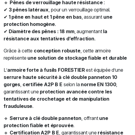
🔹
Pênes de verrouillage haute résistance
:
✔
3 pênes latéraux
, pour un verrouillage optimal.
✔
1 pêne en haut et 1 pêne en bas
, assurant
une
protection homogène
.
✔
Diamètre des pênes : 18 mm
, augmentant
la
résistance aux tentatives d’effraction
.
Grâce à cette
conception robuste
, cette armoire
représente
une solution de stockage fiable et durable
L’
armoire forte à fusils FORESTIER
est équipée d’une
serrure haute sécurité à clé double panneton 10
gorges
,
certifiée A2P B E
selon la
norme EN 1300
,
garantissant une
protection avancée contre les
tentatives de crochetage et de manipulation
frauduleuse
.
🔹
Serrure à clé double panneton
, offrant
une
protection fiable et éprouvée
.
🔹
Certification A2P B E
, garantissant une
résistance