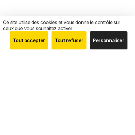
Ce site utilise des cookies et vous donne le contrôle sur
ceux que vous souhaitez activer
Tout accepter
Tout refuser
Personnaliser
BOUTIQUE
RECHERCHE
COMPTE
CATEGORIES
Nous sommes le
seul expert 100 % français
dédié à