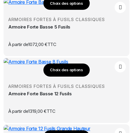
Choix des options
être
Ce
choisies
produit
sur
ARMOIRES FORTES À FUSILS CLASSIQUES
a
la
Armoire Forte Basse 5 Fusils
plusieurs
page
variations.
du
Les
À partir de
1072,00
€
TTC
produit
options
peuvent
être
Choix des options
choisies
Ce
sur
produit
la
ARMOIRES FORTES À FUSILS CLASSIQUES
a
page
Armoire Forte Basse 12 Fusils
plusieurs
du
variations.
produit
Les
À partir de
1319,00
€
TTC
options
peuvent
être