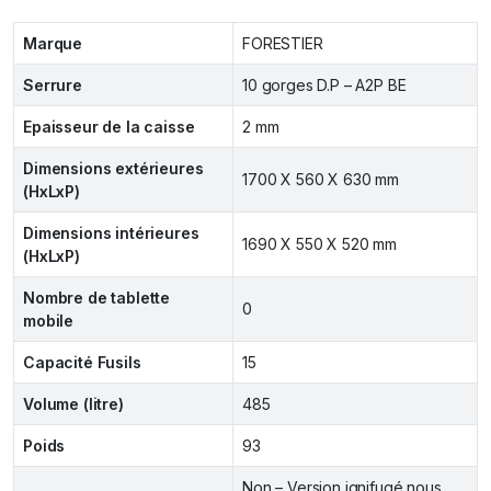
Marque
FORESTIER
Serrure
10 gorges D.P – A2P BE
Epaisseur de la caisse
2 mm
Dimensions extérieures
1700 X 560 X 630 mm
(HxLxP)
Dimensions intérieures
1690 X 550 X 520 mm
(HxLxP)
Nombre de tablette
0
mobile
Capacité Fusils
15
Volume (litre)
485
Poids
93
Non – Version ignifugé nous