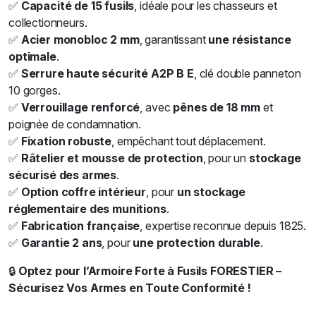
✅
Capacité de 15 fusils
, idéale pour les chasseurs et
collectionneurs.
✅
Acier monobloc 2 mm
, garantissant
une résistance
optimale
.
✅
Serrure haute sécurité A2P B E
, clé double panneton
10 gorges.
✅
Verrouillage renforcé
, avec
pênes de 18 mm
et
poignée de condamnation.
✅
Fixation robuste
, empêchant tout déplacement.
✅
Râtelier et mousse de protection
, pour un
stockage
sécurisé des armes
.
✅
Option coffre intérieur
, pour
un stockage
réglementaire des munitions
.
✅
Fabrication française
, expertise reconnue depuis 1825.
✅
Garantie 2 ans
, pour
une protection durable
.
🔒
Optez pour l’Armoire Forte à Fusils FORESTIER –
Sécurisez Vos Armes en Toute Conformité !