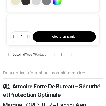
Ajouter au panier
Armoire
Forte
De
Bureau
AFB
2
Besoin d'Aide ?
Partager :
quantity
Description
Informations complémentaires
🔒🗄️
Armoire Forte De Bureau – Sécurité
et Protection Optimale
Marque FORESTIER – Fabriqué en