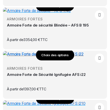
options
Choix des options
peuvent
Ce
être
produit
choisies
ARMOIRES FORTES
a
sur
Armoire Forte de sécurité Blindée – AFS B 195
plusieurs
la
variations.
page
Les
À partir de
3354,00
€
TTC
du
options
produit
peuvent
Choix des options
être
Ce
choisies
produit
sur
ARMOIRES FORTES
a
la
Armoire Forte de Sécurité Ignifugée AFS i22
plusieurs
page
variations.
du
Les
À partir de
1397,00
€
TTC
produit
options
Choix des options
peuvent
Ce
être
produit