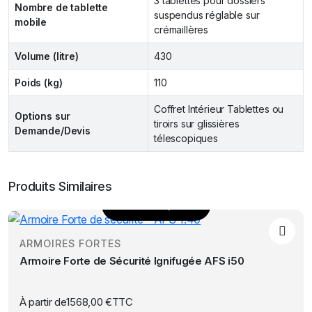
3 tablettes pour dossiers
Nombre de tablette
suspendus réglable sur
mobile
crémaillères
Volume (litre)
430
Poids (kg)
110
Coffret Intérieur Tablettes ou
Options sur
tiroirs sur glissières
Demande/Devis
télescopiques
Produits Similaires
Choix des options
Ce
produit
ARMOIRES FORTES
a
Armoire Forte de Sécurité Ignifugée AFS i50
plusieurs
variations.
Les
À partir de
1568,00
€
TTC