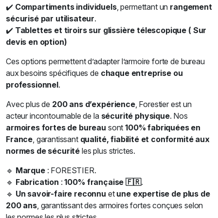
✔️
Compartiments individuels
, permettant un
rangement
sécurisé par utilisateur
.
✔️
Tablettes et tiroirs sur glissière télescopique ( Sur
devis en option)
Ces options permettent d’adapter l’armoire forte de bureau
aux besoins spécifiques de
chaque entreprise ou
professionnel
.
Avec plus de
200 ans d’expérience
, Forestier est un
acteur incontournable de la
sécurité physique
. Nos
armoires fortes de bureau
sont
100% fabriquées en
France
, garantissant
qualité, fiabilité et conformité aux
normes de sécurité
les plus strictes.
🔹
Marque
: FORESTIER.
🔹
Fabrication
:
100% française 🇫🇷
.
🔹
Un savoir-faire reconnu
et
une expertise de plus de
200 ans
, garantissant des armoires fortes conçues selon
les normes les plus strictes.