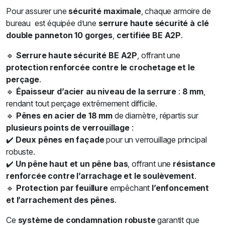
Pour assurer une
sécurité maximale
, chaque armoire de
bureau est équipée d’une
serrure haute sécurité à clé
double panneton 10 gorges
,
certifiée BE A2P
.
🔹
Serrure haute sécurité BE A2P
, offrant une
protection renforcée contre le crochetage et le
perçage
.
🔹
Épaisseur d’acier au niveau de la serrure
:
8 mm
,
rendant tout perçage extrêmement difficile.
🔹
Pênes en acier de 18 mm
de diamètre, répartis sur
plusieurs points de verrouillage
:
✔️
Deux pênes en façade
pour un verrouillage principal
robuste.
✔️
Un pêne haut et un pêne bas
, offrant une
résistance
renforcée contre l’arrachage et le soulèvement
.
🔹
Protection par feuillure
empêchant
l’enfoncement
et l’arrachement des pênes
.
Ce
système de condamnation robuste
garantit que