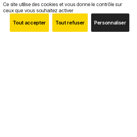
Ce site utilise des cookies et vous donne le contrôle sur
ceux que vous souhaitez activer
Tout accepter
Tout refuser
Personnaliser
BOUTIQUE
RECHERCHE
COMPTE
CATEGORIES
Nous sommes le
seul expert 100 % français
dédié à
la
vente en ligne de coffres-forts, armoires fortes,
armoires à fusils
et
mini coffres cylindres
, avec un
service de conseil, de personnalisation et d’installation sur