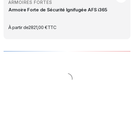
choisies
ARMOIRES FORTES
a
sur
Armoire Forte de Sécurité Ignifugée AFS i365
plusieurs
la
variations.
page
Les
À partir de
2821,00
€
TTC
du
options
produit
peuvent
être
choisies
sur
la
page
du
produit