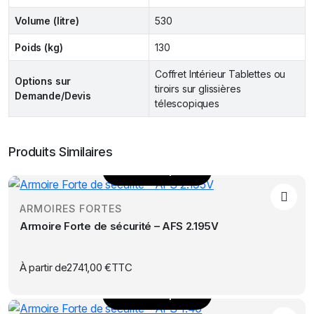
Volume (litre)
530
Poids (kg)
130
Coffret Intérieur Tablettes ou
Options sur
tiroirs sur glissières
Demande/Devis
télescopiques
Produits Similaires
Choix des options
Ce
produit
ARMOIRES FORTES
a
Armoire Forte de sécurité – AFS 2.195V
plusieurs
variations.
Les
À partir de
2741,00
€
TTC
options
Choix des options
peuvent
Ce
être