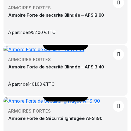
produit
choisies
ARMOIRES FORTES
a
sur
Armoire Forte de sécurité Blindée – AFS B 80
plusieurs
la
variations.
page
Les
À partir de
1952,00
€
TTC
du
options
produit
Choix des options
peuvent
Ce
être
produit
choisies
ARMOIRES FORTES
a
sur
Armoire Forte de sécurité Blindée – AFS B 40
plusieurs
la
variations.
page
Les
À partir de
1401,00
€
TTC
du
options
produit
Choix des options
peuvent
Ce
être
produit
choisies
ARMOIRES FORTES
a
sur
Armoire Forte de Sécurité Ignifugée AFS i90
plusieurs
la
variations.
page