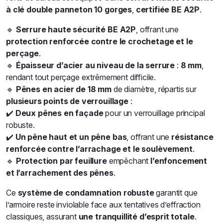
à clé double panneton 10 gorges
,
certifiée BE A2P
.
🔹
Serrure haute sécurité BE A2P
, offrant une
protection renforcée contre le crochetage et le
perçage
.
🔹
Épaisseur d’acier au niveau de la serrure
:
8 mm
,
rendant tout perçage extrêmement difficile.
🔹
Pênes en acier de 18 mm
de diamètre, répartis sur
plusieurs points de verrouillage
:
✔️
Deux pênes en façade
pour un verrouillage principal
robuste.
✔️
Un pêne haut et un pêne bas
, offrant une
résistance
renforcée contre l’arrachage et le soulèvement
.
🔹
Protection par feuillure
empêchant
l’enfoncement
et l’arrachement des pênes
.
Ce
système de condamnation robuste
garantit que
l’armoire reste inviolable face aux tentatives d’effraction
classiques, assurant
une tranquillité d’esprit totale
.