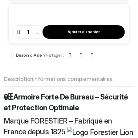
Ajouter au panier
Armoire
Forte
De
Bureau
AFB
3
Besoin d'Aide ?
Partager :
quantity
Description
Informations complémentaires
🔒🗄️Armoire Forte De Bureau – Sécurité
et Protection Optimale
Marque FORESTIER – Fabriqué en
France depuis 1825