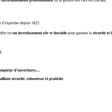
 environnements professionnels
où la gestion des clés est cruciale.
et d’expertise depuis 1825
offre est
un investissement sûr et durable
pour garantir la
sécurité et 
5
, compteur d’ouvertures…
alliant sécurité, robustesse et praticité
.