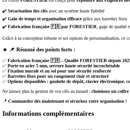
Le coffre
FORESTIER
est conçu pour
répondre aux exigences des
✔️
Sécurisation des clés
avec un système haute fiabilité
✔️
Gain de temps et organisation efficace
grâce aux barrettes fixes
✔️
Fabrication française 🇫🇷 par FORESTIER
, gage de qualité 
Grâce à sa conception robuste et ses options de personnalisation, ce c
🔹
📌 Résumé des points forts :
✅
Fabrication française 🇫🇷 – Qualité FORESTIER depuis 182
✅
Porte en acier 5 mm, serrure haute sécurité incrochetable
✅
Fixation murale et au sol pour une sécurité renforcée
✅
Barrettes fixes pour un rangement clair et structuré
✅
Options disponibles : goulotte de dépôt, clavier électronique
Ne laissez plus la gestion de vos clés au hasard :
choisissez un coffre 
📍
Commandez dès maintenant et sécurisez votre organisation !
Informations complémentaires