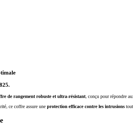
ptimale
825.
ffre de rangement robuste et ultra-résistant
, conçu pour répondre a
urité, ce coffre assure une
protection efficace contre les intrusions
tout
le