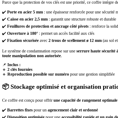
Parce que la protection de vos clés est une priorité, ce coffre intègre 
✔️
Porte en acier 5 mm
: une épaisseur renforcée pour une sécurité
✔️
Caisse en acier 2,5 mm
: garantit une structure robuste et durable
✔️
Feuillures de protection et ancrage côté pivots
: renforce la soli
✔️
Ouverture à 180°
: permet un accès facilité aux clés
✔️
Fixation sécurisée
avec
2 trous de scellement ø 12 mm
(au sol et
Le système de condamnation repose sur une
serrure haute sécurité
toute manipulation non autorisée
.
📌
Inclus :
🔹
2 clés fournies
🔹
Reproduction possible sur numéro
pour une gestion simplifiée
📦 Stockage optimisé et organisation prati
Ce coffre est conçu pour offrir
une capacité de rangement optimale
✔️
Barrettes fixes
pour un
agencement clair et ordonné
✔️
Disposition optimisée
pour une
accessibilité rapide et un gain 