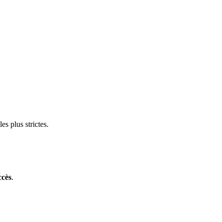
s plus strictes.
ccès
.