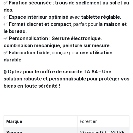
✅
Fixation sécurisée
:
trous de scellement au sol et au
dos
.
✅
Espace intérieur optimisé
avec
tablette réglable
.
✅
Format discret et compact
, parfait pour
la maison et
le bureau
.
✅
Personnalisation
:
Serrure électronique,
combinaison mécanique, peinture sur mesure
.
✅
Fabrication fiable
, conçue pour
une utilisation
durable
.
🔒
Optez pour le coffre de sécurité TA 84 – Une
solution robuste et personnalisable pour protéger vos
biens en toute sérénité !
Marque
Forestier
Serrure
10 gorges D.P – A2P BE