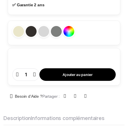
✅ Garantie 2 ans
Ajouter au panier
Coffre
de
Sécurité
-
TA
84
Besoin d'Aide ?
Partager :
B1
quantity
Description
Informations complémentaires