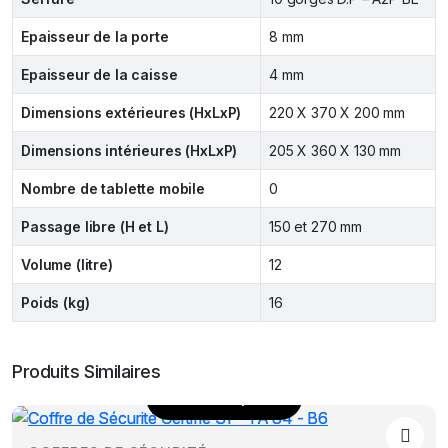
Epaisseur de la porte
8 mm
Epaisseur de la caisse
4 mm
Dimensions extérieures (HxLxP)
220 X 370 X 200 mm
Dimensions intérieures (HxLxP)
205 X 360 X 130 mm
Nombre de tablette mobile
0
Passage libre (H et L)
150 et 270 mm
Volume (litre)
12
Poids (kg)
16
Produits Similaires
Choix des options
Ce
produit