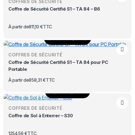
COFFRES DE SÉCURITÉ
a
Coffre de Sécurité Certifié S1 – TA 84 – B6
plusieurs
variations.
Les
À partir de
811,10
€
TTC
options
Choix des options
peuvent
Ce
être
produit
choisies
COFFRES DE SÉCURITÉ
a
sur
Coffre de Sécurité Certifié S1 – TA 84 pour PC
plusieurs
la
Portable
variations.
page
Les
À partir de
858,31
€
TTC
du
options
produit
Ajouter au panier
peuvent
être
choisies
COFFRES DE SÉCURITÉ
sur
Coffre de Sol à Enterrer – S30
la
page
1254,56
€
TTC