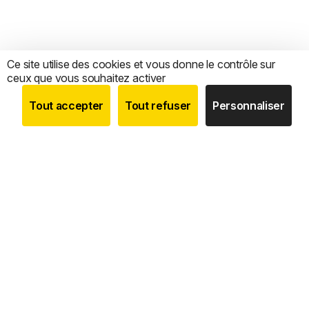
Ce site utilise des cookies et vous donne le contrôle sur
ceux que vous souhaitez activer
Tout accepter
Tout refuser
Personnaliser
BOUTIQUE
RECHERCHE
COMPTE
CATEGORIES
Nous sommes le
seul expert 100 % français
dédié à