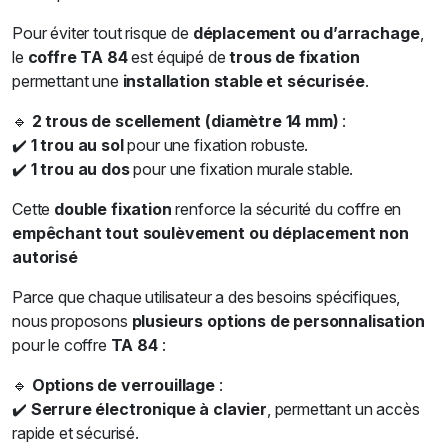
Pour éviter tout risque de
déplacement ou d’arrachage
,
le
coffre TA 84
est équipé de
trous de fixation
permettant une
installation stable et sécurisée
.
🔹
2 trous de scellement (diamètre 14 mm)
:
✔️
1 trou au sol
pour une fixation robuste.
✔️
1 trou au dos
pour une fixation murale stable.
Cette
double fixation
renforce la sécurité du coffre en
empêchant tout soulèvement ou déplacement non
autorisé
Parce que chaque utilisateur a des besoins spécifiques,
nous proposons
plusieurs options de personnalisation
pour le coffre
TA 84
:
🔹
Options de verrouillage
:
✔️
Serrure électronique à clavier
, permettant un accès
rapide et sécurisé.