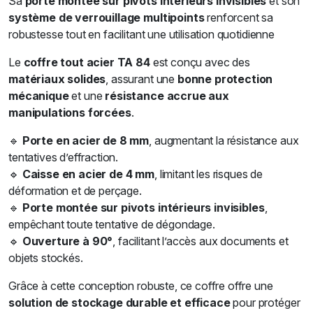
Sa
porte montée sur pivots intérieurs invisibles
et son
système de verrouillage multipoints
renforcent sa
robustesse tout en facilitant une utilisation quotidienne
Le
coffre tout acier TA 84
est conçu avec des
matériaux solides
, assurant une
bonne protection
mécanique
et une
résistance accrue aux
manipulations forcées
.
🔹
Porte en acier de 8 mm
, augmentant la résistance aux
tentatives d’effraction.
🔹
Caisse en acier de 4 mm
, limitant les risques de
déformation et de perçage.
🔹
Porte montée sur pivots intérieurs invisibles
,
empêchant toute tentative de dégondage.
🔹
Ouverture à 90°
, facilitant l’accès aux documents et
objets stockés.
Grâce à cette conception robuste, ce coffre offre une
solution de stockage durable et efficace
pour protéger