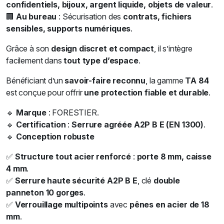
confidentiels, bijoux, argent liquide, objets de valeur
.
🏢
Au bureau
: Sécurisation des
contrats, fichiers
sensibles, supports numériques
.
Grâce à son
design discret et compact
, il s’intègre
facilement dans
tout type d’espace
.
Bénéficiant d’un
savoir-faire reconnu
, la gamme
TA 84
est conçue pour offrir
une protection fiable et durable
.
🔹
Marque
: FORESTIER.
🔹
Certification
:
Serrure agréée A2P B E (EN 1300)
.
🔹
Conception robuste
✅
Structure tout acier renforcé
:
porte 8 mm, caisse
4 mm
.
✅
Serrure haute sécurité A2P B E
, clé
double
panneton 10 gorges
.
✅
Verrouillage multipoints
avec
pênes en acier de 18
mm
.