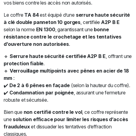
vos biens contre les accès non autorisés.
Le coffre
TA 84
est équipé d’une
serrure haute sécurité
à clé double panneton 10 gorges
, certifiée
A2P B E
selon la norme
EN 1300
, garantissant une
bonne
résistance contre le crochetage et les tentatives
d’ouverture non autorisées
.
🔹
Serrure haute sécurité certifiée A2P B E
, offrant une
protection fiable
.
🔹
Verrouillage multipoints avec pênes en acier de 18
mm
:
✔️
De 2 à 6 pênes en façade
(selon la hauteur du coffre).
✔️
Condamnation par poignée
, assurant une fermeture
robuste et sécurisée.
Bien que
non certifié contre le vol
, ce coffre représente
une
solution efficace pour limiter les risques d’accès
frauduleux
et dissuader les tentatives d’effraction
classiques.