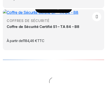
du
produit
Choix des options
Ce
produit
COFFRES DE SÉCURITÉ
a
Coffre de Sécurité Certifié S1 – TA 84 – B8
plusieurs
variations.
Les
À partir de
1184,46
€
TTC
options
peuvent
être
choisies
sur
la
page
du
produit