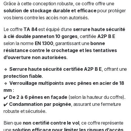
Grâce à cette conception robuste, ce coffre offre une
solution de stockage durable et efficace
pour protéger
vos biens contre les accès non autorisés.
Le coffre
TA 84
est équipé d’une
serrure haute sécurité
à clé double panneton 10 gorges
, certifiée
A2P B E
selon la norme
EN 1300
, garantissant une
bonne
résistance contre le crochetage et les tentatives
d’ouverture non autorisées
.
🔹
Serrure haute sécurité certifiée A2P B E
, offrant une
protection fiable
.
🔹
Verrouillage multipoints avec pênes en acier de 18
mm
:
✔️
De 2 à 6 pênes en façade
(selon la hauteur du coffre).
✔️
Condamnation par poignée
, assurant une fermeture
robuste et sécurisée.
Bien que
non certifié contre le vol
, ce coffre représente
une
solution efficace pour limiter les risques d’accès