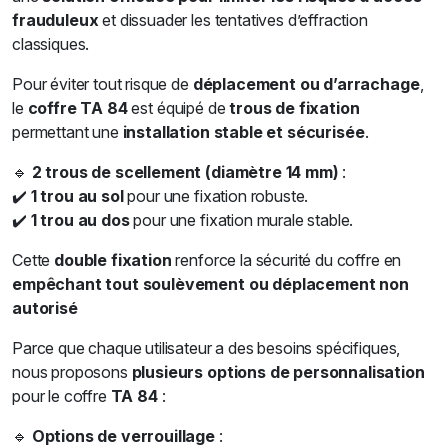
frauduleux
et dissuader les tentatives d’effraction
classiques.
Pour éviter tout risque de
déplacement ou d’arrachage
,
le
coffre TA 84
est équipé de
trous de fixation
permettant une
installation stable et sécurisée
.
🔹
2 trous de scellement (diamètre 14 mm)
:
✔️
1 trou au sol
pour une fixation robuste.
✔️
1 trou au dos
pour une fixation murale stable.
Cette
double fixation
renforce la sécurité du coffre en
empêchant tout soulèvement ou déplacement non
autorisé
Parce que chaque utilisateur a des besoins spécifiques,
nous proposons
plusieurs options de personnalisation
pour le coffre
TA 84
:
🔹
Options de verrouillage
: