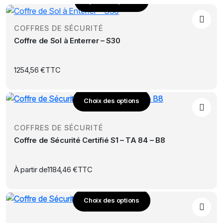
Ajouter au panier
COFFRES DE SÉCURITÉ
Coffre de Sol à Enterrer – S30
1254,56
€
TTC
Choix des options
Ce
produit
COFFRES DE SÉCURITÉ
a
Coffre de Sécurité Certifié S1 – TA 84 – B8
plusieurs
variations.
Les
À partir de
1184,46
€
TTC
options
peuvent
Choix des options
être
Ce
choisies
produit