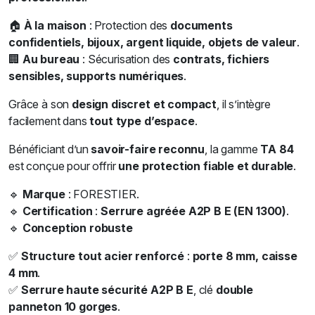
🏠
À la maison
: Protection des
documents
confidentiels, bijoux, argent liquide, objets de valeur
.
🏢
Au bureau
: Sécurisation des
contrats, fichiers
sensibles, supports numériques
.
Grâce à son
design discret et compact
, il s’intègre
facilement dans
tout type d’espace
.
Bénéficiant d’un
savoir-faire reconnu
, la gamme
TA 84
est conçue pour offrir
une protection fiable et durable
.
🔹
Marque
: FORESTIER.
🔹
Certification
:
Serrure agréée A2P B E (EN 1300)
.
🔹
Conception robuste
✅
Structure tout acier renforcé
:
porte 8 mm, caisse
4 mm
.
✅
Serrure haute sécurité A2P B E
, clé
double
panneton 10 gorges
.