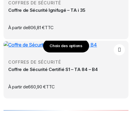
sur
COFFRES DE SÉCURITÉ
a
la
Coffre de Sécurité Ignifugé – TA i 35
plusieurs
page
variations.
du
Les
À partir de
806,81
€
TTC
produit
options
peuvent
Choix des options
être
Ce
choisies
produit
sur
COFFRES DE SÉCURITÉ
a
la
Coffre de Sécurité Certifié S1 – TA 84 – B4
plusieurs
page
variations.
du
Les
À partir de
660,90
€
TTC
produit
options
peuvent
être
choisies
sur
la