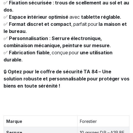
✅
Fixation sécurisée
:
trous de scellement au sol et au
dos
.
✅
Espace intérieur optimisé
avec
tablette réglable
.
✅
Format discret et compact
, parfait pour
la maison et
le bureau
.
✅
Personnalisation
:
Serrure électronique,
combinaison mécanique, peinture sur mesure
.
✅
Fabrication fiable
, conçue pour
une utilisation
durable
.
🔒
Optez pour le coffre de sécurité TA 84 – Une
solution robuste et personnalisable pour protéger vos
biens en toute sérénité !
Marque
Forestier
Serrure
10 gorges D.P – A2P BE