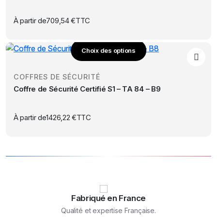
la
variations.
page
Les
À partir de
709,54
€
TTC
du
options
produit
peuvent
Choix des options
être
Ce
choisies
produit
sur
COFFRES DE SÉCURITÉ
a
la
Coffre de Sécurité Certifié S1 – TA 84 – B9
plusieurs
page
variations.
du
Les
À partir de
1426,22
€
TTC
produit
options
peuvent
être
choisies
sur
la
page
Fabriqué en France
du
Qualité et expertise Française.