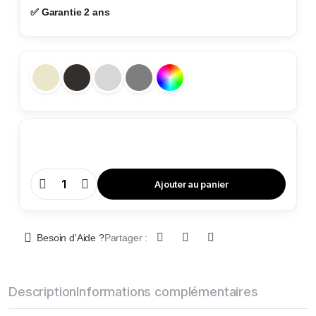
✅ Garantie 2 ans
Ajouter au panier
Coffre
de
Sécurité
-
TA
84
Besoin d'Aide ?
Partager :
B4
quantity
Description
Informations complémentaires