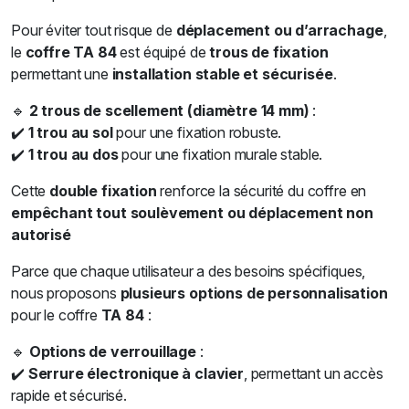
Pour éviter tout risque de
déplacement ou d’arrachage
,
le
coffre TA 84
est équipé de
trous de fixation
permettant une
installation stable et sécurisée
.
🔹
2 trous de scellement (diamètre 14 mm)
:
✔️
1 trou au sol
pour une fixation robuste.
✔️
1 trou au dos
pour une fixation murale stable.
Cette
double fixation
renforce la sécurité du coffre en
empêchant tout soulèvement ou déplacement non
autorisé
Parce que chaque utilisateur a des besoins spécifiques,
nous proposons
plusieurs options de personnalisation
pour le coffre
TA 84
:
🔹
Options de verrouillage
:
✔️
Serrure électronique à clavier
, permettant un accès
rapide et sécurisé.