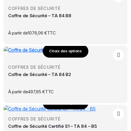
produit
COFFRES DE SÉCURITÉ
a
Coffre de Sécurité – TA 84 B8
plusieurs
variations.
Les
À partir de
1076,06
€
TTC
options
peuvent
Choix des options
être
Ce
choisies
produit
sur
COFFRES DE SÉCURITÉ
a
la
Coffre de Sécurité – TA 84 B2
plusieurs
page
variations.
du
Les
À partir de
497,95
€
TTC
produit
options
Choix des options
peuvent
Ce
être
produit
choisies
COFFRES DE SÉCURITÉ
a
sur
Coffre de Sécurité Certifié S1 – TA 84 – B5
plusieurs