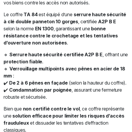
vos biens contre les accès non autorisés.
Le coffre
TA 84
est équipé d’une
serrure haute sécurité
à clé double panneton 10 gorges
, certifiée
A2P B E
selon la norme
EN 1300
, garantissant une
bonne
résistance contre le crochetage et les tentatives
d’ouverture non autorisées
.
🔹
Serrure haute sécurité certifiée A2P B E
, offrant une
protection fiable
.
🔹
Verrouillage multipoints avec pênes en acier de 18
mm
:
✔️
De 2 à 6 pênes en façade
(selon la hauteur du coffre).
✔️
Condamnation par poignée
, assurant une fermeture
robuste et sécurisée.
Bien que
non certifié contre le vol
, ce coffre représente
une
solution efficace pour limiter les risques d’accès
frauduleux
et dissuader les tentatives d’effraction
classiques.