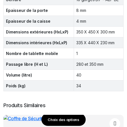
Epaisseur de la porte
8 mm
Epaisseur de la caisse
4 mm
Dimensions extérieures (HxLxP)
350 X 450 X 300 mm
Dimensions intérieures (HxLxP)
335 X 440 X 230 mm
Nombre de tablette mobile
1
Passage libre (H et L)
280 et 350 mm
Volume (litre)
40
Poids (kg)
34
Produits Similaires
Choix des options
Ce