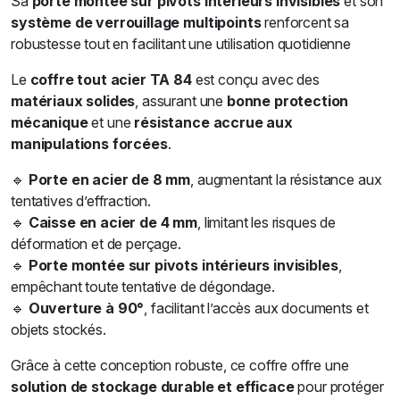
Sa
porte montée sur pivots intérieurs invisibles
et son
système de verrouillage multipoints
renforcent sa
robustesse tout en facilitant une utilisation quotidienne
Le
coffre tout acier TA 84
est conçu avec des
matériaux solides
, assurant une
bonne protection
mécanique
et une
résistance accrue aux
manipulations forcées
.
🔹
Porte en acier de 8 mm
, augmentant la résistance aux
tentatives d’effraction.
🔹
Caisse en acier de 4 mm
, limitant les risques de
déformation et de perçage.
🔹
Porte montée sur pivots intérieurs invisibles
,
empêchant toute tentative de dégondage.
🔹
Ouverture à 90°
, facilitant l’accès aux documents et
objets stockés.
Grâce à cette conception robuste, ce coffre offre une
solution de stockage durable et efficace
pour protéger