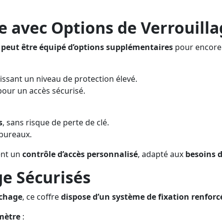
e avec Options de Verrouill
e
peut être équipé d’options supplémentaires
pour encore p
tissant un niveau de protection élevé.
pour un accès sécurisé.
s
, sans risque de perte de clé.
 bureaux.
ent un
contrôle d’accès personnalisé
, adapté aux
besoins 
ge Sécurisés
achage
, ce coffre
dispose d’un système de fixation renforc
mètre
: