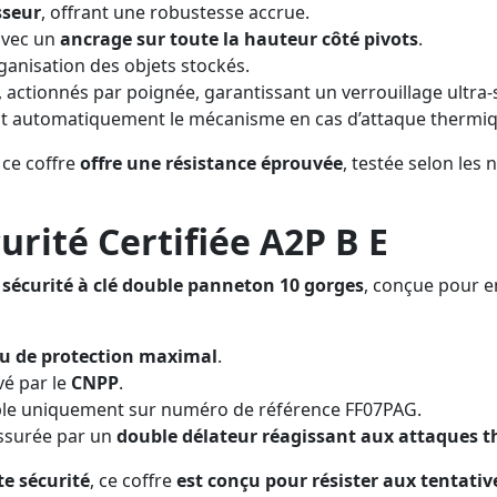
sseur
, offrant une robustesse accrue.
avec un
ancrage sur toute la hauteur côté pivots
.
’organisation des objets stockés.
, actionnés par poignée, garantissant un verrouillage ultra-
nt automatiquement le mécanisme en cas d’attaque thermi
, ce coffre
offre une résistance éprouvée
, testée selon les
urité Certifiée A2P B E
 sécurité à clé double panneton 10 gorges
, conçue pour e
u de protection maximal
.
vé par le
CNPP
.
ible uniquement sur numéro de référence FF07PAG.
assurée par un
double délateur réagissant aux attaques 
e sécurité
, ce coffre
est conçu pour résister aux tentativ