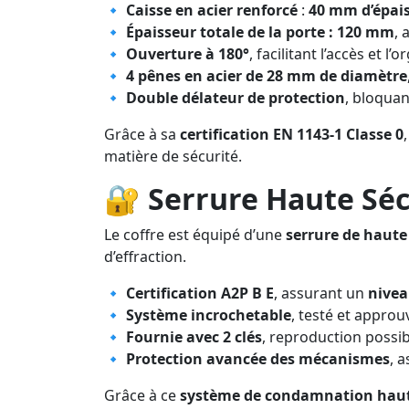
🔹
Caisse en acier renforcé
:
40 mm d’épai
🔹
Épaisseur totale de la porte : 120 mm
, 
🔹
Ouverture à 180°
, facilitant l’accès et l
🔹
4 pênes en acier de 28 mm de diamètre
🔹
Double délateur de protection
, bloqua
Grâce à sa
certification EN 1143-1 Classe 0
matière de sécurité.
🔐
Serrure Haute Séc
Le coffre est équipé d’une
serrure de haute
d’effraction.
🔹
Certification A2P B E
, assurant un
nivea
🔹
Système incrochetable
, testé et approu
🔹
Fournie avec 2 clés
, reproduction poss
🔹
Protection avancée des mécanismes
, 
Grâce à ce
système de condamnation haut