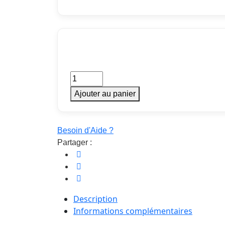
Coffre-
Fort
Ajouter au panier
AGE
140
-
Besoin d'Aide ?
Classe
Partager :
0
quantity
Description
Informations complémentaires