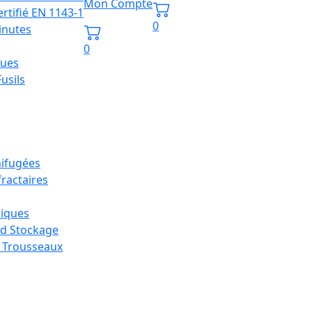
Mon Compte
ertifié EN 1143-1
0
inutes
0
ques
usils
nifugées
ractaires
siques
nd Stockage
s Trousseaux