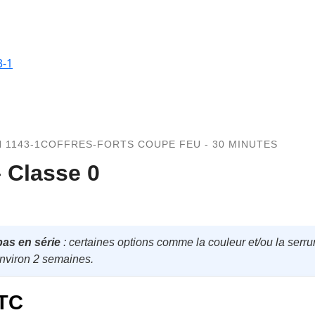
3-1
 1143-1
COFFRES-FORTS COUPE FEU - 30 MINUTES
 Classe 0
pas en série
: certaines options comme la couleur et/ou la serrur
environ 2 semaines.
TC