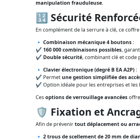
manipulation frauduleuse
.
🔢
Sécurité Renforcé
En complément de la serrure à clé, ce coffr
🔹
Combinaison mécanique 4 boutons
:
✔
160 000 combinaisons possibles
, garan
✔
Double sécurité
, combinant clé et code 
🔹
Clavier électronique (degré B EA A2P)
:
✔ Permet
une gestion simplifiée des accè
✔ Option idéale pour les entreprises et les
Ces
options de verrouillage avancées
offr
🛡️
Fixation et Ancra
Afin de prévenir
tout déplacement ou arr
🔹
2 trous de scellement de 20 mm de dia