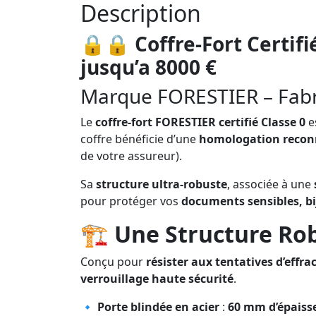
Description
🔒🔒 Coffre-Fort Certifi
jusqu’a 8000 €
Marque FORESTIER – Fabr
Le
coffre-fort FORESTIER certifié Classe 0
e
coffre bénéficie d’une
homologation reconn
de votre assureur).
Sa
structure ultra-robuste
, associée à une
pour protéger vos
documents sensibles, bi
🏗️
Une Structure Rob
Conçu pour
résister aux tentatives d’effra
verrouillage haute sécurité
.
🔹
Porte blindée en acier
:
60 mm d’épaiss