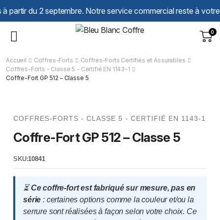
Panneau de gestion des cookies
r du 2 septembre. Notre service commercial reste à votre écoute t
0
Accueil
Coffres-Forts
Coffres-Forts Certifiés et Assurables
Coffres-Forts - Classe 5 - Certifié EN 1143-1
Coffre-Fort GP 512 – Classe 5
COFFRES-FORTS - CLASSE 5 - CERTIFIÉ EN 1143-1
Coffre-Fort GP 512 – Classe 5
SKU:
10841
⏳
Ce coffre-fort est fabriqué sur mesure, pas en
série
: certaines options comme la couleur et/ou la
serrure sont réalisées à façon selon votre choix. Ce