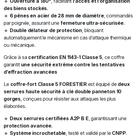
🔹
Ouverture à 180°
, facilitant
l’accès et l’organisation
des biens stockés
.
🔹
6 pênes en acier de 28 mm de diamètre
, commandés
par poignée, assurant une
fermeture ultra-sécurisée
.
🔹
Double délateur de protection
, bloquant
automatiquement le mécanisme en cas d’attaque thermique
ou mécanique.
Grâce à sa
certification EN 1143-1 Classe 5
, ce coffre
garantit
une sécurité extrême contre les tentatives
d’effraction avancées
Le
coffre-fort Classe 5 FORESTIER
est équipé de
deux
serrures haute sécurité à clé double panneton 10
gorges
, conçues pour résister aux attaques les plus
élaborées.
🔹
Deux serrures certifiées A2P B E
, garantissant une
protection avancée
.
🔹
Système incrochetable
, testé et validé par le
CNPP
.