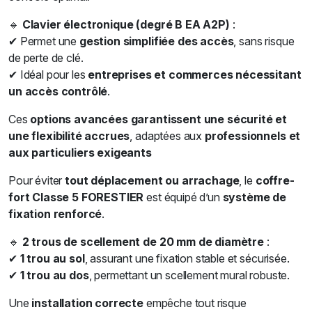
🔹
Clavier électronique (degré B EA A2P)
:
✔ Permet une
gestion simplifiée des accès
, sans risque
de perte de clé.
✔ Idéal pour les
entreprises et commerces nécessitant
un accès contrôlé
.
Ces
options avancées garantissent une sécurité et
une flexibilité accrues
, adaptées aux
professionnels et
aux particuliers exigeants
Pour éviter
tout déplacement ou arrachage
, le
coffre-
fort Classe 5 FORESTIER
est équipé d’un
système de
fixation renforcé
.
🔹
2 trous de scellement de 20 mm de diamètre
:
✔
1 trou au sol
, assurant une fixation stable et sécurisée.
✔
1 trou au dos
, permettant un scellement mural robuste.
Une
installation correcte
empêche tout risque