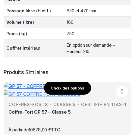
Passage libre (H et L)
830 et 470 mm
Volume (litre)
160
Poids (kg)
750
En option sur demande –
Coffret Intérieur
Hauteur 210
Produits Similaires
Choix des options
Ce
produit
COFFRES-FORTS - CLASSE 5 - CERTIFIÉ EN 1143-1
a
Coffre-Fort GP 57 – Classe 5
plusieurs
variations.
Les
À partir de
10678,00
€
TTC
options