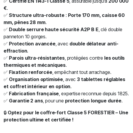
✅
Certifié EN 1143-1 Classe 5
, assurable jusqu’à
200 000
€
.
✅
Structure ultra-robuste
:
Porte 170 mm, caisse 60
mm, pênes 28 mm
.
✅
Double serrure haute sécurité A2P B E
, clé double
panneton 10 gorges.
✅
Protection avancée
, avec
double délateur anti-
effraction
.
✅
Parois ultra-résistantes
, protégées contre
les outils
thermiques et mécaniques
.
✅
Fixation renforcée
, empêchant tout arrachage.
✅
Organisation optimisée
, avec
3 tablettes réglables
et coffret intérieur en option
.
✅
Fabrication française
, expertise reconnue depuis 1825.
✅
Garantie 2 ans
, pour une
protection longue durée
.
🔒
Optez pour le coffre-fort Classe 5 FORESTIER – Une
protection ultime et certifiée !