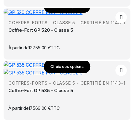
Choix des options
peuvent
Ce
être
produit
choisies
COFFRES-FORTS - CLASSE 5 - CERTIFIÉ EN 1143-1
a
sur
Coffre-Fort GP 520 – Classe 5
plusieurs
la
variations.
page
Les
À partir de
13755,00
€
TTC
du
options
produit
peuvent
être
Choix des options
Ce
choisies
produit
sur
COFFRES-FORTS - CLASSE 5 - CERTIFIÉ EN 1143-1
a
la
Coffre-Fort GP 535 – Classe 5
plusieurs
page
variations.
du
Les
À partir de
17566,00
€
TTC
produit
options
peuvent
être