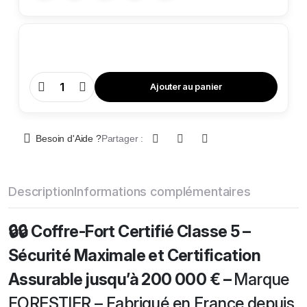
Ajouter au panier
Coffre-
Fort
GP
512
-
Classe
Besoin d'Aide ?
Partager :
5
quantity
Description
Informations complémentaires
🔒🔒 Coffre-Fort Certifié Classe 5 –
Sécurité Maximale et Certification
Assurable jusqu’à 200 000 € –
Marque
FORESTIER – Fabriqué en France depuis