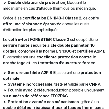
🔹
Double délateur de protection
, bloquant le
mécanisme en cas d’attaque thermique ou mécanique.
Grâce à sa
certification EN 1143-1 Classe 2
, ce coffre
offre une résistance éprouvée
contre les outils
d’effraction les plus sophistiqués.
Le
coffre-fort FORESTIER Classe 2
est équipé d’une
serrure haute sécurité à clé double panneton 10
gorges
, conforme à la
norme EN 1300
et
certifiée A2P B
E
, garantissant une
excellente protection contre le
crochetage et les tentatives d’ouverture forcée
.
🔹
Serrure certifiée A2P B E
, assurant une
protection
optimale
.
🔹
Système incrochetable
, testé et validé par le
CNPP
.
🔹
Fournie avec 2 clés
, reproduction possible uniquement
sur
numéro de référence FF07PAG
.
🔹
Protection avancée des mécanismes
, grâce à un
double délateur réagissant aux attaques thermiques