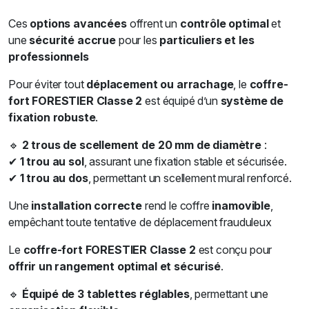
Ces
options avancées
offrent un
contrôle optimal
et
une
sécurité accrue
pour les
particuliers et les
professionnels
Pour éviter tout
déplacement ou arrachage
, le
coffre-
fort FORESTIER
Classe 2
est équipé d’un
système de
fixation robuste
.
🔹
2 trous de scellement de 20 mm de diamètre
:
✔
1 trou au sol
, assurant une fixation stable et sécurisée.
✔
1 trou au dos
, permettant un scellement mural renforcé.
Une
installation correcte
rend le coffre
inamovible
,
empêchant toute tentative de déplacement frauduleux
Le
coffre-fort FORESTIER Classe 2
est conçu pour
offrir un rangement optimal et sécurisé
.
🔹
Équipé de 3 tablettes réglables
, permettant une