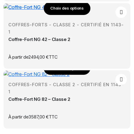
être
Choix des options
choisies
Ce
sur
produit
la
COFFRES-FORTS - CLASSE 2 - CERTIFIÉ EN 1143-
a
page
1
plusieurs
du
Coffre-Fort NG 42 – Classe 2
variations.
produit
Les
options
À partir de
2494,00
€
TTC
peuvent
Choix des options
être
Ce
choisies
produit
sur
COFFRES-FORTS - CLASSE 2 - CERTIFIÉ EN 1143-
a
la
1
plusieurs
page
Coffre-Fort NG 82 – Classe 2
variations.
du
Les
produit
options
À partir de
3587,00
€
TTC
peuvent
être