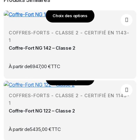
Choix des options
Ce
produit
COFFRES-FORTS - CLASSE 2 - CERTIFIÉ EN 1143-
a
1
plusieurs
Coffre-Fort NG 142 – Classe 2
variations.
Les
options
À partir de
6947,00
€
TTC
peuvent
Choix des options
être
Ce
choisies
produit
sur
COFFRES-FORTS - CLASSE 2 - CERTIFIÉ EN 1143-
a
la
1
plusieurs
page
Coffre-Fort NG 122 – Classe 2
variations.
du
Les
produit
options
À partir de
5435,00
€
TTC
peuvent