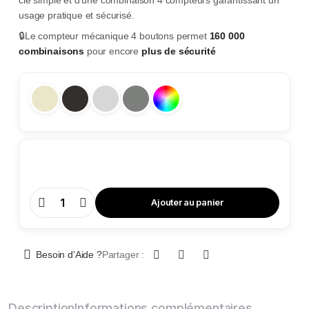
usage pratique et sécurisé.
🔒Le compteur mécanique 4 boutons permet
160 000
combinaisons
pour encore
plus de sécurité
Ajouter au panier
Coffre-
Fort
NG
102
-
Classe
Besoin d'Aide ?
Partager :
2
quantity
Description
Informations complémentaires