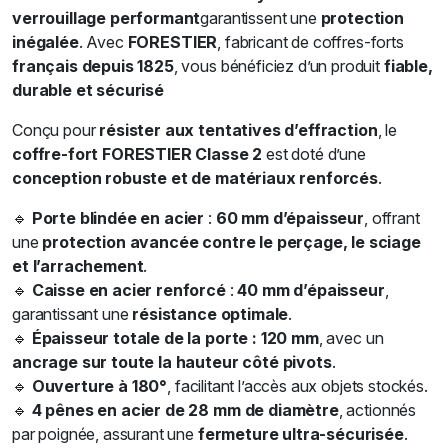
verrouillage performant
garantissent une
protection
inégalée
. Avec
FORESTIER
, fabricant de coffres-forts
français depuis 1825
, vous bénéficiez d’un produit
fiable,
durable et sécurisé
Conçu pour
résister aux tentatives d’effraction
, le
coffre-fort FORESTIER Classe 2
est doté d’une
conception robuste et de matériaux renforcés
.
🔹
Porte blindée en acier
:
60 mm d’épaisseur
, offrant
une
protection avancée contre le perçage, le sciage
et l’arrachement
.
🔹
Caisse en acier renforcé
:
40 mm d’épaisseur
,
garantissant une
résistance optimale
.
🔹
Épaisseur totale de la porte : 120 mm
, avec un
ancrage sur toute la hauteur côté pivots
.
🔹
Ouverture à 180°
, facilitant l’accès aux objets stockés.
🔹
4 pênes en acier de 28 mm de diamètre
, actionnés
par poignée, assurant une
fermeture ultra-sécurisée
.