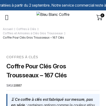
Panneau de gestion des cookies
partir du 2 septembre. Notre service commercial reste à votre éc
0
Accueil
Coffres à Clés
Coffres et Armoires à Clés Gros Trousseaux
Coffre Pour Clés Gros Trousseaux – 167 Clés
COFFRES À CLÉS
Coffre Pour Clés Gros
Trousseaux – 167 Clés
SKU:
10887
⏳
Ce coffre à clés est fabriqué sur mesure, pas
en série
: certaines options comme la couleur et/ou