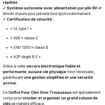
répétés
.
✔
Système autonome avec alimentation par pile 9V
et
témoin d’usure pour prévenir tout dysfonctionnement.
✔
Certification de sécurité
:
« UL type 1 »
« VdS » classe 2
« ENV 1300 » classe B
« A2P degré B E »
Grâce à cette
serrure électronique fiable et
performante
,
aucune clé physique
n’est nécessaire,
garantissant
une gestion simplifiée et une sécurité
accrue
.
Ce
Coffre Pour Clés Gros Trousseaux
est spécialement
conçu pour
stocker et organiser un grand volume de
clés
de manière efficace.