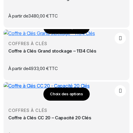
la
variations.
page
Les
À partir de
3480,00
€
TTC
du
options
produit
Choix des options
peuvent
Ce
être
produit
choisies
COFFRES À CLÉS
a
sur
Coffre à Clés Grand stockage – 1134 Clés
plusieurs
la
variations.
page
Les
À partir de
4933,00
€
TTC
du
options
produit
peuvent
être
Choix des options
choisies
Ce
sur
produit
la
COFFRES À CLÉS
a
page
Coffre à Clés CC 20 – Capacité 20 Clés
plusieurs
du
variations.
produit
Les