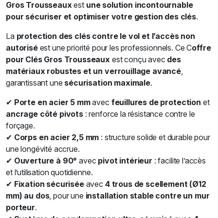
Gros Trousseaux
est
une solution incontournable
pour sécuriser et optimiser votre gestion des clés
.
La
protection des clés contre le vol et l’accès non
autorisé
est une priorité pour les professionnels. Ce C
offre
pour Clés Gros Trousseaux
est conçu avec
des
matériaux robustes et un verrouillage avancé
,
garantissant une
sécurisation maximale
.
✔
Porte en acier 5 mm
avec
feuillures de protection
et
ancrage côté pivots
: renforce la résistance contre le
forçage.
✔
Corps en acier 2,5 mm
: structure solide et durable pour
une longévité accrue.
✔
Ouverture à 90°
avec
pivot intérieur
: facilite l’accès
et l’utilisation quotidienne.
✔
Fixation sécurisée
avec
4 trous de scellement (Ø12
mm) au dos
, pour une
installation stable contre un mur
porteur
.