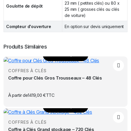
23 mm ( petites clés) ou 80 x
Goulotte de dépôt
25 mm ( grosses clés ou clés
de voiture)
Compteur d'ouverture
En option sur devis uniquement
Produits Similaires
Choix des options
Ce
produit
COFFRES À CLÉS
a
Coffre pour Clés Gros Trousseaux – 48 Clés
plusieurs
variations.
Les
À partir de
1419,00
€
TTC
options
Choix des options
peuvent
Ce
être
produit
choisies
COFFRES À CLÉS
a
sur
Coffre à Clés Grand stockage – 720 Clés
plusieurs