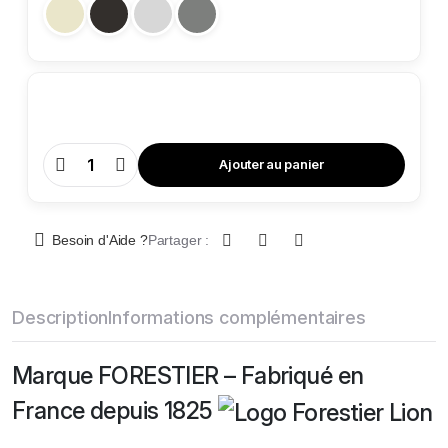
Ajouter au panier
Coffre
Pour
Clés
Gros
Trousseaux
-
Besoin d'Aide ?
Partager :
167
Clés
quantity
Description
Informations complémentaires
Marque FORESTIER – Fabriqué en
France depuis 1825