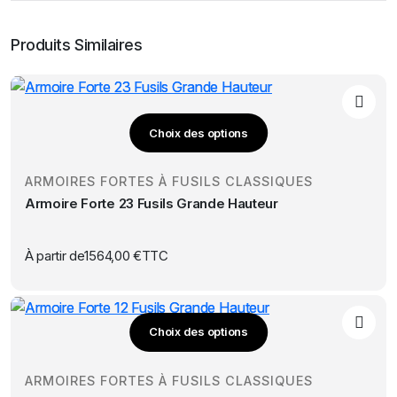
Produits Similaires
Choix des options
Ce
produit
ARMOIRES FORTES À FUSILS CLASSIQUES
a
Armoire Forte 23 Fusils Grande Hauteur
plusieurs
variations.
Les
À partir de
1564,00
€
TTC
options
peuvent
être
Choix des options
choisies
Ce
sur
produit
la
ARMOIRES FORTES À FUSILS CLASSIQUES
a