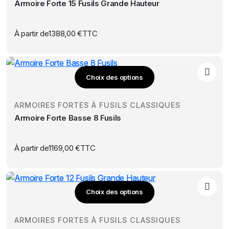
page
Armoire Forte 15 Fusils Grande Hauteur
plusieurs
du
variations.
produit
Les
À partir de
1388,00
€
TTC
options
peuvent
être
Choix des options
choisies
Ce
sur
produit
la
ARMOIRES FORTES À FUSILS CLASSIQUES
a
page
Armoire Forte Basse 8 Fusils
plusieurs
du
variations.
produit
Les
À partir de
1169,00
€
TTC
options
peuvent
être
Choix des options
choisies
Ce
sur
produit
la
ARMOIRES FORTES À FUSILS CLASSIQUES
a