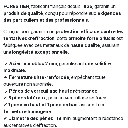
FORESTIER
, fabricant français depuis
1825
, garantit un
produit de qualité
, conçu pour répondre aux
exigences
des particuliers et des professionnels
.
Conçue pour garantir une
protection efficace contre les
tentatives d’effraction
, cette
armoire forte à fusils
est
fabriquée avec des matériaux de
haute qualité
, assurant
une
longévité exceptionnelle
.
🔹
Acier monobloc 2 mm
, garantissant
une solidité
maximale
.
🔹
Fermeture ultra-renforcée
, empêchant toute
ouverture non autorisée.
🔹
Pênes de verrouillage haute résistance
:
✔
3 pênes latéraux
, pour un verrouillage renforcé.
✔
1 pêne en haut et 1 pêne en bas
, assurant une
fermeture homogène
.
✔
Diamètre des pênes : 18 mm
, augmentant la résistance
aux tentatives d’effraction.