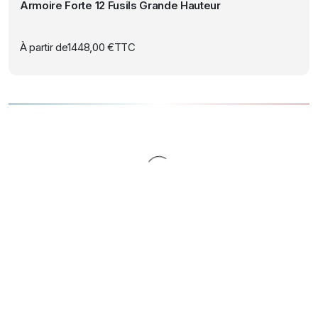
page
Armoire Forte 12 Fusils Grande Hauteur
plusieurs
du
variations.
produit
Les
À partir de
1448,00
€
TTC
options
peuvent
être
choisies
sur
la
page
du
produit