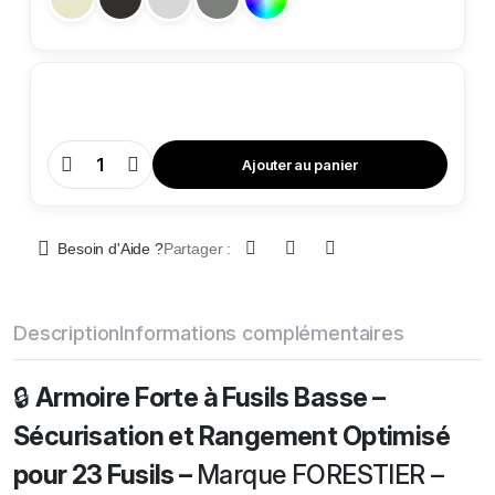
Ajouter au panier
Armoire
Forte
Basse
23
Fusils
quantity
Besoin d'Aide ?
Partager :
Description
Informations complémentaires
🔒
Armoire Forte à Fusils Basse –
Sécurisation et Rangement Optimisé
pour 23 Fusils –
Marque FORESTIER –