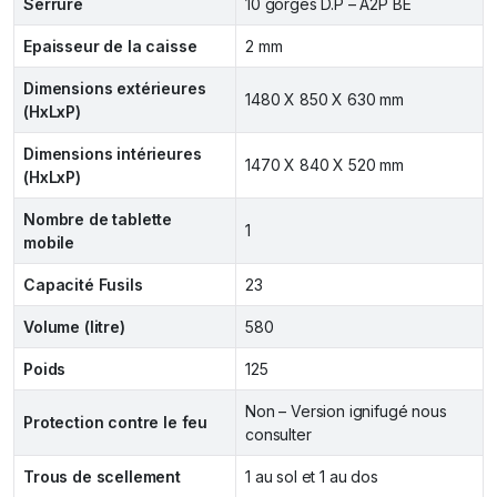
Serrure
10 gorges D.P – A2P BE
Epaisseur de la caisse
2 mm
Dimensions extérieures
1480 X 850 X 630 mm
(HxLxP)
Dimensions intérieures
1470 X 840 X 520 mm
(HxLxP)
Nombre de tablette
1
mobile
Capacité Fusils
23
Volume (litre)
580
Poids
125
Non – Version ignifugé nous
Protection contre le feu
consulter
Trous de scellement
1 au sol et 1 au dos