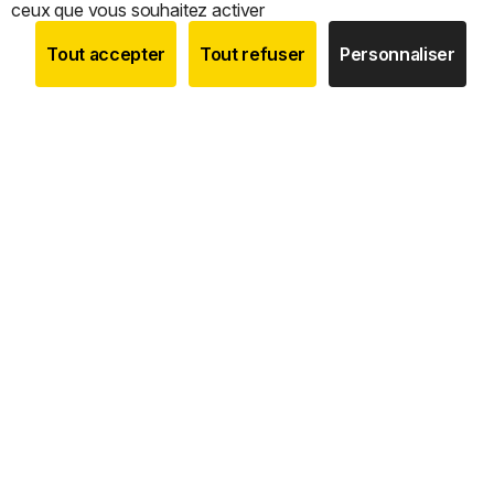
ceux que vous souhaitez activer
Tout accepter
Tout refuser
Personnaliser
BOUTIQUE
RECHERCHE
COMPTE
CATEGORIES
Nous sommes le
seul expert 100 % français
dédié à
la
vente en ligne de coffres-forts, armoires fortes,
armoires à fusils
et
mini coffres cylindres
, avec un
service de conseil, de personnalisation et d’installation sur
mesure.