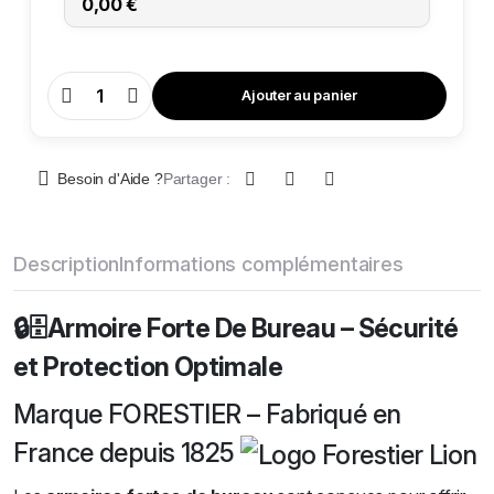
0,00 €
Ajouter au panier
Armoire
Forte
De
Bureau
AFB-
JDO
Besoin d'Aide ?
Partager :
12
(2
portes)
quantity
Description
Informations complémentaires
🔒🗄️Armoire Forte De Bureau – Sécurité
et Protection Optimale
Marque FORESTIER – Fabriqué en
France depuis 1825