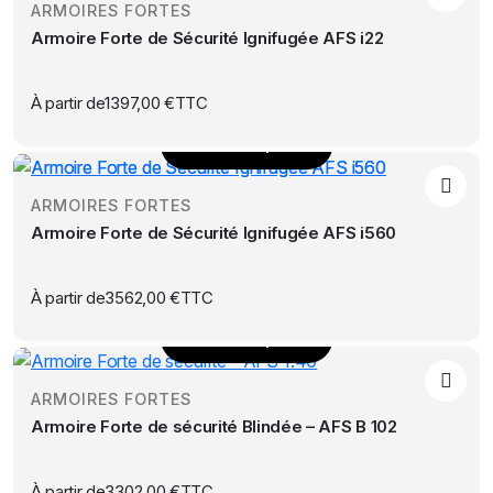
choisies
ARMOIRES FORTES
a
sur
Armoire Forte de Sécurité Ignifugée AFS i22
plusieurs
la
variations.
page
Les
À partir de
1397,00
€
TTC
du
options
produit
Choix des options
peuvent
Ce
être
produit
choisies
ARMOIRES FORTES
a
sur
Armoire Forte de Sécurité Ignifugée AFS i560
plusieurs
la
variations.
page
Les
À partir de
3562,00
€
TTC
du
options
produit
Choix des options
peuvent
Ce
être
produit
choisies
ARMOIRES FORTES
a
sur
Armoire Forte de sécurité Blindée – AFS B 102
plusieurs
la
variations.
page
Les
À partir de
3302,00
€
TTC