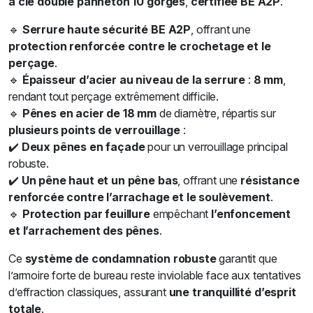
à clé double panneton 10 gorges
,
certifiée BE A2P
.
🔹
Serrure haute sécurité BE A2P
, offrant une
protection renforcée contre le crochetage et le
perçage
.
🔹
Épaisseur d’acier au niveau de la serrure
:
8 mm
,
rendant tout perçage extrêmement difficile.
🔹
Pênes en acier de 18 mm
de diamètre, répartis sur
plusieurs points de verrouillage
:
✔️
Deux pênes en façade
pour un verrouillage principal
robuste.
✔️
Un pêne haut et un pêne bas
, offrant une
résistance
renforcée contre l’arrachage et le soulèvement
.
🔹
Protection par feuillure
empêchant
l’enfoncement
et l’arrachement des pênes
.
Ce
système de condamnation robuste
garantit que
l’armoire forte de bureau reste inviolable face aux tentatives
d’effraction classiques, assurant
une tranquillité d’esprit
totale
.