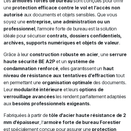
Les
armoires fortes de bureau
sont conçues pour offrir
une
protection efficace contre le vol et l’accès non
autorisé
aux documents et objets sensibles. Que vous
soyez une
entreprise, une administration ou un
professionnel
, l’armoire forte de bureau est la solution
idéale pour sécuriser
contrats, dossiers confidentiels,
archives, supports numériques et objets de valeur
.
Grâce à leur
construction robuste en acier
, une
serrure
haute sécurité BE A2P
et un
système de
condamnation renforcé
, elles garantissent un
haut
niveau de résistance aux tentatives d’effraction
tout
en permettant une
organisation optimale
des documents.
Leur
modularité intérieure
et leurs
options de
verrouillage avancées
les rendent parfaitement adaptées
aux
besoins professionnels exigeants
.
Fabriquées à partir de
tôle d’acier haute résistance de 2
mm d’épaisseur
, l’
armoire forte de bureau Forestier
est spécialement conçue pour assurer une
protection