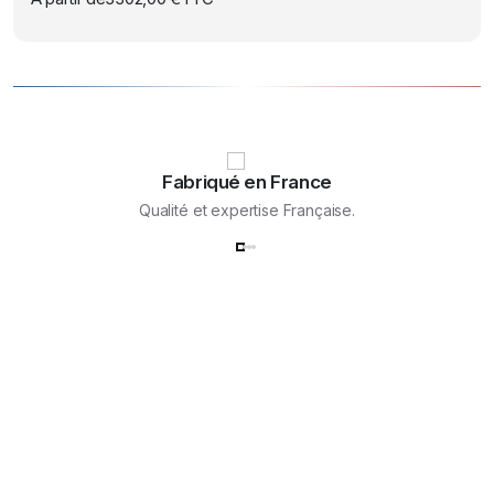
du
options
produit
peuvent
être
choisies
sur
la
page
Fabriqué en France
du
Qualité et expertise Française.
produit