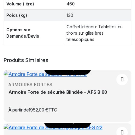
Volume (litre)
460
Poids (kg)
130
Coffret Intérieur Tablettes ou
Options sur
tiroirs sur glissières
Demande/Devis
télescopiques
Produits Similaires
Choix des options
Ce
produit
ARMOIRES FORTES
a
Armoire Forte de sécurité Blindée – AFS B 80
plusieurs
variations.
Les
À partir de
1952,00
€
TTC
options
Choix des options
peuvent
Ce
être
produit