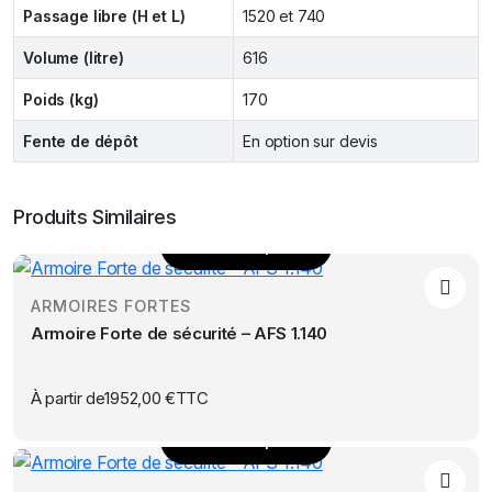
Passage libre (H et L)
1520 et 740
Volume (litre)
616
Poids (kg)
170
Fente de dépôt
En option sur devis
Produits Similaires
Choix des options
Ce
produit
ARMOIRES FORTES
a
Armoire Forte de sécurité – AFS 1.140
plusieurs
variations.
Les
À partir de
1952,00
€
TTC
options
Choix des options
peuvent
Ce
être
produit