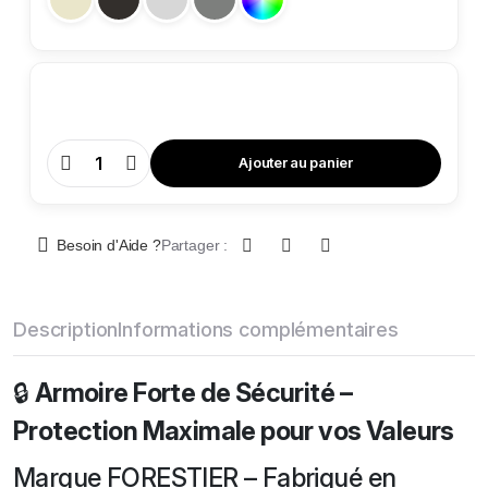
Ajouter au panier
Armoire
Forte
de
sécurité
-
AFS
Besoin d'Aide ?
Partager :
2.170
quantity
Description
Informations complémentaires
🔒
Armoire Forte de Sécurité –
Protection Maximale pour vos Valeurs
Marque FORESTIER – Fabriqué en