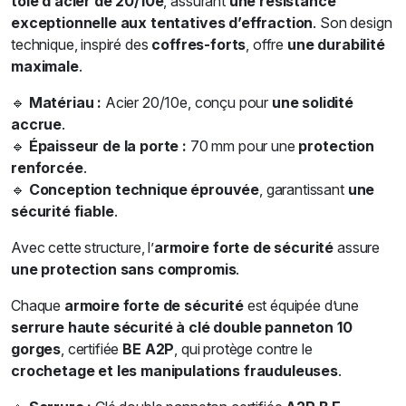
tôle d’acier de 20/10e
, assurant
une résistance
exceptionnelle aux tentatives d’effraction
. Son design
technique, inspiré des
coffres-forts
, offre
une durabilité
maximale
.
🔹
Matériau :
Acier 20/10e, conçu pour
une solidité
accrue
.
🔹
Épaisseur de la porte :
70 mm pour une
protection
renforcée
.
🔹
Conception technique éprouvée
, garantissant
une
sécurité fiable
.
Avec cette structure, l’
armoire forte de sécurité
assure
une protection sans compromis
.
Chaque
armoire forte de sécurité
est équipée d’une
serrure haute sécurité à clé double panneton 10
gorges
, certifiée
BE A2P
, qui protège contre le
crochetage et les manipulations frauduleuses
.