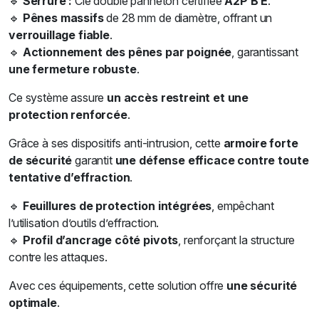
🔹
Serrure :
Clé double panneton certifiée
A2P B E
.
🔹
Pênes massifs
de 28 mm de diamètre, offrant un
verrouillage fiable
.
🔹
Actionnement des pênes par poignée
, garantissant
une fermeture robuste
.
Ce système assure
un accès restreint et une
protection renforcée
.
Grâce à ses dispositifs anti-intrusion, cette
armoire forte
de sécurité
garantit
une défense efficace contre toute
tentative d’effraction
.
🔹
Feuillures de protection intégrées
, empêchant
l’utilisation d’outils d’effraction.
🔹
Profil d’ancrage côté pivots
, renforçant la structure
contre les attaques.
Avec ces équipements, cette solution offre
une sécurité
optimale
.