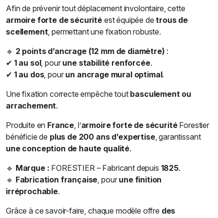
Afin de prévenir tout déplacement involontaire, cette
armoire forte de sécurité
est équipée de
trous de
scellement
, permettant une fixation robuste.
🔹
2 points d’ancrage (12 mm de diamètre)
:
✔
1 au sol
, pour
une stabilité renforcée
.
✔
1 au dos
, pour
un ancrage mural optimal
.
Une fixation correcte empêche tout
basculement ou
arrachement
.
Produite en
France
, l’
armoire forte de sécurité
Forestier
bénéficie de
plus de 200 ans d’expertise
, garantissant
une conception de haute qualité
.
🔹
Marque :
FORESTIER – Fabricant depuis
1825
.
🔹
Fabrication française
, pour
une finition
irréprochable
.
Grâce à ce savoir-faire, chaque modèle offre
des