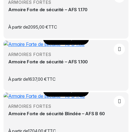
choisies
ARMOIRES FORTES
a
sur
Armoire Forte de sécurité – AFS 1.170
plusieurs
la
variations.
page
Les
À partir de
2095,00
€
TTC
du
options
produit
Choix des options
peuvent
Ce
être
produit
choisies
ARMOIRES FORTES
a
sur
Armoire Forte de sécurité – AFS 1.100
plusieurs
la
variations.
page
Les
À partir de
1637,00
€
TTC
du
options
produit
Choix des options
peuvent
Ce
être
produit
choisies
ARMOIRES FORTES
a
sur
Armoire Forte de sécurité Blindée – AFS B 60
plusieurs
la
variations.
page
Les
À partir de
1704,00
€
TTC